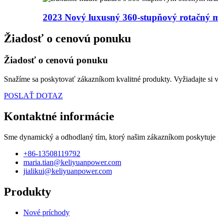
2023 Nový luxusný 360-stupňový rotačný m
Žiadosť o cenovú ponuku
Žiadosť o cenovú ponuku
Snažíme sa poskytovať zákazníkom kvalitné produkty. Vyžiadajte si v
POSLAŤ DOTAZ
Kontaktné informácie
Sme dynamický a odhodlaný tím, ktorý našim zákazníkom poskytuje pr
+86-13508119792
maria.tian@keliyuanpower.com
jialikui@keliyuanpower.com
Produkty
Nové príchody