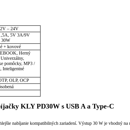
12V – 24V
,5A, 5V 3A/9V
A 30W
é + kovové
OTEBOOK, Herný
 Univerzálny,
cke pomôcky, MP3 /
 Inteligentné
, OTP, OLP, OCP
ôsobená
abíjačky KLY PD30W s USB A a Type-C
jšie nabíjanie kompatibilných zariadení. Výstup 30 W je vhodný na rý