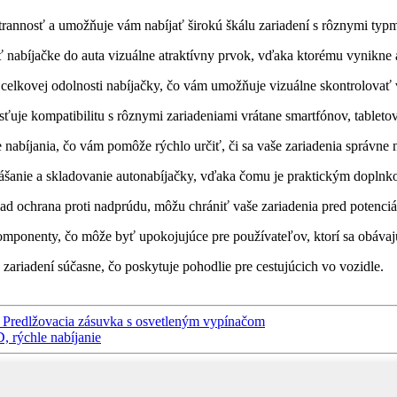
rannosť a umožňuje vám nabíjať širokú škálu zariadení s rôznymi typm
 nabíjačke do auta vizuálne atraktívny prvok, vďaka ktorému vynikne a
 celkovej odolnosti nabíjačky, čo vám umožňuje vizuálne skontrolovať v
uje kompatibilitu s rôznymi zariadeniami vrátane smartfónov, tabletov
nabíjania, čo vám pomôže rýchlo určiť, či sa vaše zariadenia správne n
anie a skladovanie autonabíjačky, vďaka čomu je praktickým doplnko
klad ochrana proti nadprúdu, môžu chrániť vaše zariadenia pred pot
ponenty, čo môže byť upokojujúce pre používateľov, ktorí sa obávajú 
ariadení súčasne, čo poskytuje pohodlie pre cestujúcich vo vozidle.
k Predlžovacia zásuvka s osvetleným vypínačom
, rýchle nabíjanie