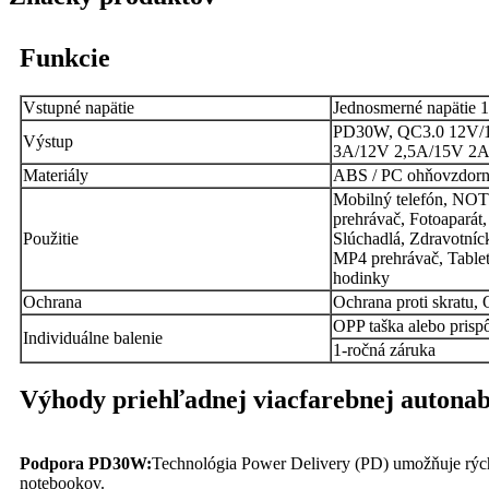
Funkcie
Vstupné napätie
Jednosmerné napätie 
PD30W, QC3.0 12V/1
Výstup
3A/12V 2,5A/15V 2
Materiály
ABS / PC ohňovzdorn
Mobilný telefón, N
prehrávač, Fotoaparát,
Použitie
Slúchadlá, Zdravotní
MP4 prehrávač, Tablet,
hodinky
Ochrana
Ochrana proti skratu
OPP taška alebo prisp
Individuálne balenie
1-ročná záruka
Výhody priehľadnej viacfarebnej auton
Podpora PD30W:
Technológia Power Delivery (PD) umožňuje rýchle
notebookov.