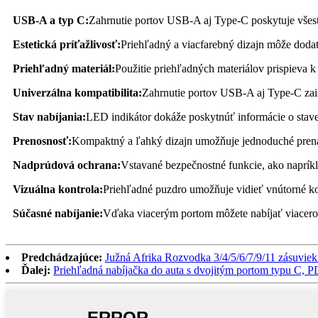
USB-A a typ C:
Zahrnutie portov USB-A aj Type-C poskytuje všest
Estetická príťažlivosť:
Priehľadný a viacfarebný dizajn môže dodať
Priehľadný materiál:
Použitie priehľadných materiálov prispieva k
Univerzálna kompatibilita:
Zahrnutie portov USB-A aj Type-C zaisť
Stav nabíjania:
LED indikátor dokáže poskytnúť informácie o stave 
Prenosnosť:
Kompaktný a ľahký dizajn umožňuje jednoduché prenáš
Nadprúdová ochrana:
Vstavané bezpečnostné funkcie, ako naprí
Vizuálna kontrola:
Priehľadné puzdro umožňuje vidieť vnútorné kom
Súčasné nabíjanie:
Vďaka viacerým portom môžete nabíjať viacero z
Predchádzajúce:
Južná Afrika Rozvodka 3/4/5/6/7/9/11 zásuvie
Ďalej:
Priehľadná nabíjačka do auta s dvojitým portom typu C, PD