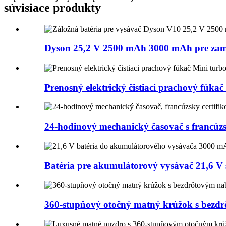
súvisiace produkty
Dyson 25,2 V 2500 mAh 3000 mAh pre zame
Prenosný elektrický čistiaci prachový fúkač 
24-hodinový mechanický časovač s francúzs
Batéria pre akumulátorový vysávač 21,6 V 
360-stupňový otočný matný krúžok s bezdr