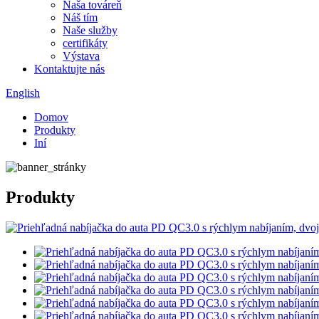
Naša továreň
Náš tím
Naše služby
certifikáty
Výstava
Kontaktujte nás
English
Domov
Produkty
Iní
Produkty