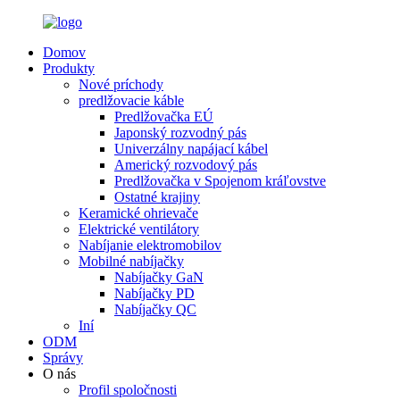
Domov
Produkty
Nové príchody
predlžovacie káble
Predlžovačka EÚ
Japonský rozvodný pás
Univerzálny napájací kábel
Americký rozvodový pás
Predlžovačka v Spojenom kráľovstve
Ostatné krajiny
Keramické ohrievače
Elektrické ventilátory
Nabíjanie elektromobilov
Mobilné nabíjačky
Nabíjačky GaN
Nabíjačky PD
Nabíjačky QC
Iní
ODM
Správy
O nás
Profil spoločnosti