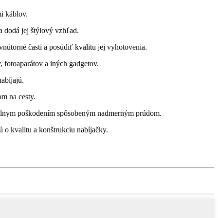
i káblov.
 dodá jej štýlový vzhľad.
nútorné časti a posúdiť kvalitu jej vyhotovenia.
, fotoaparátov a iných gadgetov.
abíjajú.
m na cesty.
enciálnym poškodením spôsobeným nadmerným prúdom.
o kvalitu a konštrukciu nabíjačky.