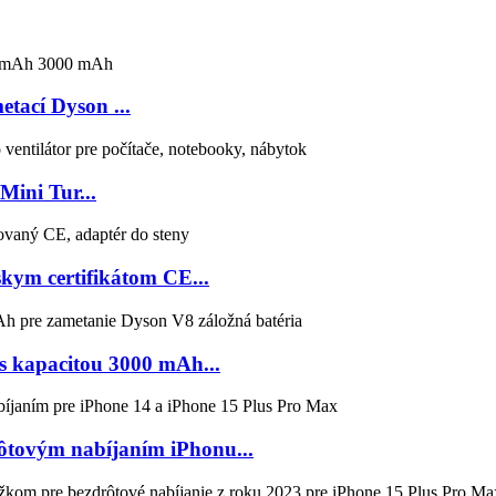
tací Dyson ...
Mini Tur...
kym certifikátom CE...
s kapacitou 3000 mAh...
ôtovým nabíjaním iPhonu...