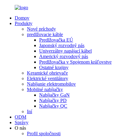
Domov
Produkty
Nové príchody
predlžovacie káble
Predlžovačka EÚ
Japonský rozvodný pás
Univerzálny napájací kábel
Americký rozvodový pás
Predlžovačka v Spojenom kráľovstve
Ostatné krajiny
Keramické ohrievače
Elektrické ventilátory
Nabíjanie elektromobilov
Mobilné nabíjačky
Nabíjačky GaN
Nabíjačky PD
Nabíjačky QC
Iní
ODM
Správy
O nás
Profil spoločnosti