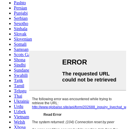
Pashto
Persian
Punjabi
Serbian
Sesotho
Sinhala
Slovak
Slovenian
Somali
Samoan
Scots Gaelic
Shona
Sindhi
Sundanese
Swahili
Tajik
Tamil
Telugu
Thai
Ukrainian
Urdu
Uzbek
Vietnamese
Welsh
Xhosa