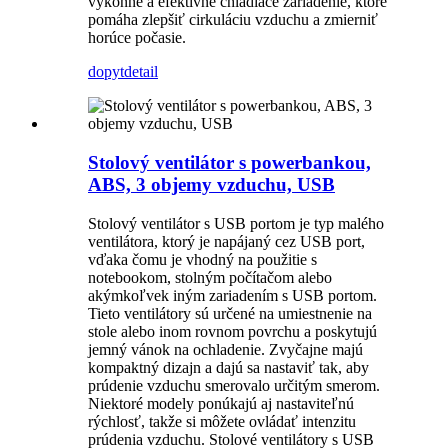
výkonné a efektívne chladiace zariadenie, ktoré
pomáha zlepšiť cirkuláciu vzduchu a zmierniť
horúce počasie.
dopyt
detail
Stolový ventilátor s powerbankou,
ABS, 3 objemy vzduchu, USB
Stolový ventilátor s USB portom je typ malého
ventilátora, ktorý je napájaný cez USB port,
vďaka čomu je vhodný na použitie s
notebookom, stolným počítačom alebo
akýmkoľvek iným zariadením s USB portom.
Tieto ventilátory sú určené na umiestnenie na
stole alebo inom rovnom povrchu a poskytujú
jemný vánok na ochladenie. Zvyčajne majú
kompaktný dizajn a dajú sa nastaviť tak, aby
prúdenie vzduchu smerovalo určitým smerom.
Niektoré modely ponúkajú aj nastaviteľnú
rýchlosť, takže si môžete ovládať intenzitu
prúdenia vzduchu. Stolové ventilátory s USB