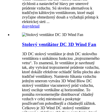
rýchlosti a nastaviteľné hlavy pre smerové
prúdenie vzduchu. Sú skvelou alternatívou k
tradičným káblovým ventilátorom, ktoré majú
zvyčajne obmedzený dosah a vyžadujú prístup k
elektrickej sieti ...
dopyt
detail
Stolový ventilátor DC 3D Wind Fan
3D DC stolový ventilátor je druh DC stolového
ventilátora s unikátnou funkciou „trojrozmerného
vetra“. To znamená, že ventilátor je navrhnutý
tak, aby vytváral trojrozmerné prúdenie vzduchu,
ktoré dokáže efektívne ochladiť širšiu plochu ako
tradičné ventilátory. Namiesto fúkania vzduchu
jedným smerom vytvára 3D Wind Blow DC
stolový ventilátor viacsmerový prúd vzduchu,
ktorý osciluje vertikálne aj horizontálne. To
pomáha rovnomernejšie distribuovať chladný
vzduch v celej miestnosti a poskytuje
používateľom pohodlnejší a chladnejší zážitok.
Celkovo je 3D Wind DC stolový ventilátor