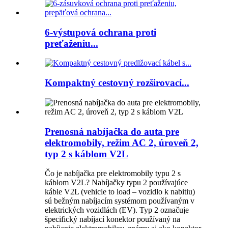
6-výstupová ochrana proti
preťaženiu...
Kompaktný cestovný rozširovací...
Prenosná nabíjačka do auta pre
elektromobily, režim AC 2, úroveň 2,
typ 2 s káblom V2L
Čo je nabíjačka pre elektromobily typu 2 s
káblom V2L? Nabíjačky typu 2 používajúce
káble V2L (vehicle to load – vozidlo k nabitiu)
sú bežným nabíjacím systémom používaným v
elektrických vozidlách (EV). Typ 2 označuje
špecifický nabíjací konektor používaný na