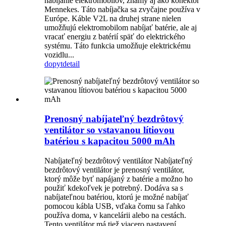
nabíjanie elektromobilov, známy aj ako konektor
Mennekes. Táto nabíjačka sa zvyčajne používa v
Európe. Káble V2L na druhej strane nielen
umožňujú elektromobilom nabíjať batérie, ale aj
vracať energiu z batérií späť do elektrického
systému. Táto funkcia umožňuje elektrickému
vozidlu...
dopyt
detail
Prenosný nabíjateľný bezdrôtový
ventilátor so vstavanou lítiovou
batériou s kapacitou 5000 mAh
Nabíjateľný bezdrôtový ventilátor Nabíjateľný
bezdrôtový ventilátor je prenosný ventilátor,
ktorý môže byť napájaný z batérie a možno ho
použiť kdekoľvek je potrebný. Dodáva sa s
nabíjateľnou batériou, ktorú je možné nabíjať
pomocou kábla USB, vďaka čomu sa ľahko
používa doma, v kancelárii alebo na cestách.
Tento ventilátor má tiež viacero nastavení