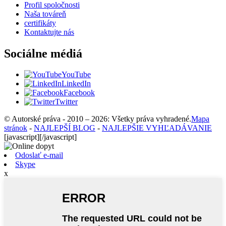
Profil spoločnosti
Naša továreň
certifikáty
Kontaktujte nás
Sociálne médiá
YouTube
LinkedIn
Facebook
Twitter
© Autorské práva - 2010 – 2026: Všetky práva vyhradené.
Mapa
stránok
-
NAJLEPŠÍ BLOG
-
NAJLEPŠIE VYHĽADÁVANIE
[javascript]
[/javascript]
Odoslať e-mail
Skype
x