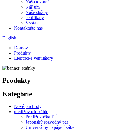
Naša továreň
Náš tím
Naše služby
certifikáty
Výstava
Kontaktujte nás
English
Domov
Produkty
Elektrické ventilátory
Produkty
Kategórie
Nové príchody
predlžovacie káble
Predlžovačka EÚ
Japonský rozvodný pás
Univerzálny napájací kábel