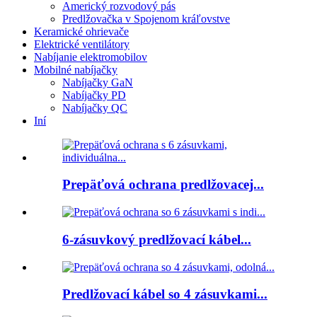
Americký rozvodový pás
Predlžovačka v Spojenom kráľovstve
Keramické ohrievače
Elektrické ventilátory
Nabíjanie elektromobilov
Mobilné nabíjačky
Nabíjačky GaN
Nabíjačky PD
Nabíjačky QC
Iní
Prepäťová ochrana predlžovacej...
6-zásuvkový predlžovací kábel...
Predlžovací kábel so 4 zásuvkami...