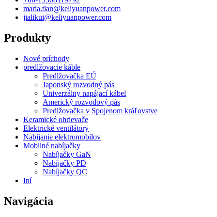
maria.tian@keliyuanpower.com
jialikui@keliyuanpower.com
Produkty
Nové príchody
predlžovacie káble
Predlžovačka EÚ
Japonský rozvodný pás
Univerzálny napájací kábel
Americký rozvodový pás
Predlžovačka v Spojenom kráľovstve
Keramické ohrievače
Elektrické ventilátory
Nabíjanie elektromobilov
Mobilné nabíjačky
Nabíjačky GaN
Nabíjačky PD
Nabíjačky QC
Iní
Navigácia