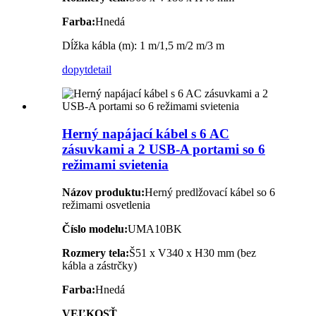
Farba:
Hnedá
Dĺžka kábla (m): 1 m/1,5 m/2 m/3 m
dopyt
detail
Herný napájací kábel s 6 AC
zásuvkami a 2 USB-A portami so 6
režimami svietenia
Názov produktu:
Herný predlžovací kábel so 6
režimami osvetlenia
Číslo modelu:
UMA10BK
Rozmery tela:
Š51 x V340 x H30 mm (bez
kábla a zástrčky)
Farba:
Hnedá
VEĽKOSŤ