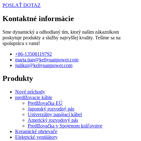
POSLAŤ DOTAZ
Kontaktné informácie
Sme dynamický a odhodlaný tím, ktorý našim zákazníkom
poskytuje produkty a služby najvyššej kvality. Tešíme sa na
spoluprácu s vami!
+86-13508119792
maria.tian@keliyuanpower.com
jialikui@keliyuanpower.com
Produkty
Nové príchody
predlžovacie káble
Predlžovačka EÚ
Japonský rozvodný pás
Univerzálny napájací kábel
Americký rozvodový pás
Predlžovačka v Spojenom kráľovstve
Keramické ohrievače
Elektrické ventilátory