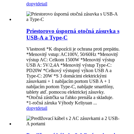
dopyt
detail
Priestorovo úsporná otočná zásuvka s
USB-A a Type-C
Vlastnosti *K dispozícii je ochrana proti prepätiu.
*Menovitý vstup: AC100V, 50/60Hz *Menovitý
výstup AC: Celkom 1500W *Menovitý výstup
USB A: 5V/2,4A *Menovitý výstup Type-C:
PD20W *Celkový výstupný výkon USB A a
Type-C: 20W *S 3 domácimi elektrickými
zásuvkami + 1 nabíjacím portom USB A + 1
nabíjacím portom Type-C, nabíjajte smartfóny,
tablety atď. pomocou elektrickej zásuvky.
*Otočná zástrčka sa ľahko prenáša a skladuje.
*1-ročná záruka Výhody Keliyuan ...
dopyt
detail