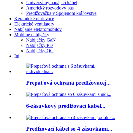
Univerzálny napájací kábel
Americký rozvodový pás
Predlžovačka v Spojenom kráľovstve
Keramické ohrievače
Elektrické ventilátory
Nabíjanie elektromobilov
Mobilné nabíjačky
Nabíjačky GaN
Nabíjačky PD
Nabíjačky QC
Iní
Prepäťová ochrana predlžovacej...
6-zásuvkový predlžovací kábel...
Predlžovací kábel so 4 zásuvkami...