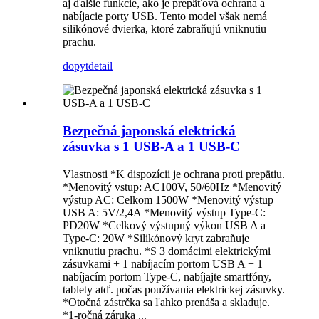
aj ďalšie funkcie, ako je prepäťová ochrana a
nabíjacie porty USB. Tento model však nemá
silikónové dvierka, ktoré zabraňujú vniknutiu
prachu.
dopyt
detail
Bezpečná japonská elektrická
zásuvka s 1 USB-A a 1 USB-C
Vlastnosti *K dispozícii je ochrana proti prepätiu.
*Menovitý vstup: AC100V, 50/60Hz *Menovitý
výstup AC: Celkom 1500W *Menovitý výstup
USB A: 5V/2,4A *Menovitý výstup Type-C:
PD20W *Celkový výstupný výkon USB A a
Type-C: 20W *Silikónový kryt zabraňuje
vniknutiu prachu. *S 3 domácimi elektrickými
zásuvkami + 1 nabíjacím portom USB A + 1
nabíjacím portom Type-C, nabíjajte smartfóny,
tablety atď. počas používania elektrickej zásuvky.
*Otočná zástrčka sa ľahko prenáša a skladuje.
*1-ročná záruka ...