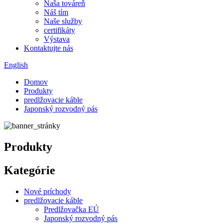
Naša továreň
Náš tím
Naše služby
certifikáty
Výstava
Kontaktujte nás
English
Domov
Produkty
predlžovacie káble
Japonský rozvodný pás
Produkty
Kategórie
Nové príchody
predlžovacie káble
Predlžovačka EÚ
Japonský rozvodný pás