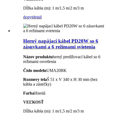
Dĺžka kábla (m): 1 m/1,5 m/2 m/3 m
dopyt
detail
Herný napájací kábel PD20W so 6
zásuvkami a 6 režimami svietenia
Názov produktu
herný predlžovací kábel so 6
režimami osvetlenia
Číslo modelu
UMA20BK
Rozmery tela
Š 51 x V 340 x H 30 mm (bez
kábla a zástrčky)
Farba
Hnedá
VEĽKOSŤ
Dĺžka kábla (m): 1 m/1,5 m/2 m/3 m