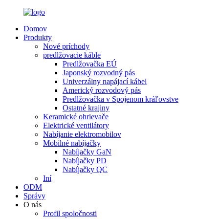
Domov
Produkty
Nové príchody
predlžovacie káble
Predlžovačka EÚ
Japonský rozvodný pás
Univerzálny napájací kábel
Americký rozvodový pás
Predlžovačka v Spojenom kráľovstve
Ostatné krajiny
Keramické ohrievače
Elektrické ventilátory
Nabíjanie elektromobilov
Mobilné nabíjačky
Nabíjačky GaN
Nabíjačky PD
Nabíjačky QC
Iní
ODM
Správy
O nás
Profil spoločnosti