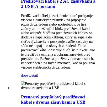
Predlžovací kábel s 2 AC zásuvkami a
2 USB-A portami
Predlžovací kábel je zariadenie, ktoré poskytuje
viacero elektrických zásuviek na pripojenie
rôznych zariadení alebo spotrebičov. Je tiež
známy ako rozširujúci blok, predlžovací kábel
alebo adaptér. Väčšina predlžovacích káblov sa
dodáva s napájacím káblom, ktorý sa zapája do
sieťovej zásuvky a poskytuje ďalšie zásuvky na
súčasné napájanie rôznych zariadení. Tento
predlžovací kábel obsahuje aj ďalšie funkcie, ako
je prepäťová ochrana a ochrana zásuviek pred
preťažením. Bežne sa používa v domácnostiach,
kanceláriách a na iných miestach, kde sa používa
viacero elektronických zariadení.
dopyt
detail
Prenosný prepäťový predlžovací
kábel s dvoma zásuvkami a USB