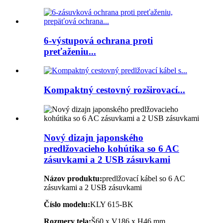
6-výstupová ochrana proti
preťaženiu...
Kompaktný cestovný rozširovací...
Nový dizajn japonského
predlžovacieho kohútika so 6 AC
zásuvkami a 2 USB zásuvkami
Názov produktu:
predlžovací kábel so 6 AC
zásuvkami a 2 USB zásuvkami
Číslo modelu:
KLY 615-BK
Rozmery tela:
Š60 x V186 x H46 mm