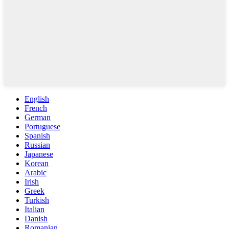
English
French
German
Portuguese
Spanish
Russian
Japanese
Korean
Arabic
Irish
Greek
Turkish
Italian
Danish
Romanian