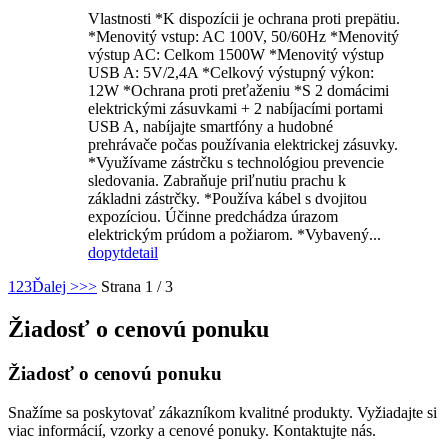
Vlastnosti *K dispozícii je ochrana proti prepätiu.
*Menovitý vstup: AC 100V, 50/60Hz *Menovitý
výstup AC: Celkom 1500W *Menovitý výstup
USB A: 5V/2,4A *Celkový výstupný výkon:
12W *Ochrana proti preťaženiu *S 2 domácimi
elektrickými zásuvkami + 2 nabíjacími portami
USB A, nabíjajte smartfóny a hudobné
prehrávače počas používania elektrickej zásuvky.
*Využívame zástrčku s technológiou prevencie
sledovania. Zabraňuje priľnutiu prachu k
základni zástrčky. *Používa kábel s dvojitou
expozíciou. Účinne predchádza úrazom
elektrickým prúdom a požiarom. *Vybavený...
dopyt
detail
1
2
3
Ďalej >
>>
Strana 1 / 3
Žiadosť o cenovú ponuku
Žiadosť o cenovú ponuku
Snažíme sa poskytovať zákazníkom kvalitné produkty. Vyžiadajte si
viac informácií, vzorky a cenové ponuky. Kontaktujte nás.