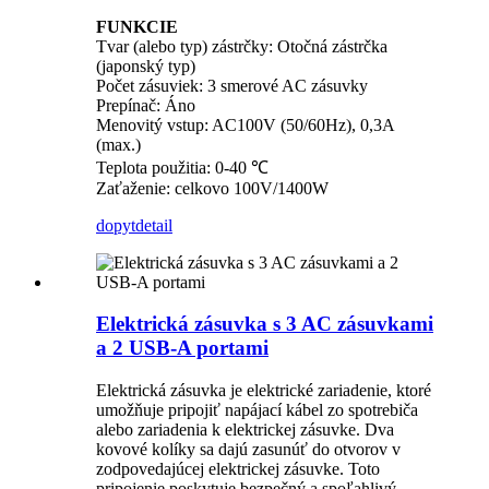
FUNKCIE
Tvar (alebo typ) zástrčky: Otočná zástrčka
(japonský typ)
Počet zásuviek: 3 smerové AC zásuvky
Prepínač: Áno
Menovitý vstup: AC100V (50/60Hz), 0,3A
(max.)
Teplota použitia: 0-40 ℃
Zaťaženie: celkovo 100V/1400W
dopyt
detail
Elektrická zásuvka s 3 AC zásuvkami
a 2 USB-A portami
Elektrická zásuvka je elektrické zariadenie, ktoré
umožňuje pripojiť napájací kábel zo spotrebiča
alebo zariadenia k elektrickej zásuvke. Dva
kovové kolíky sa dajú zasunúť do otvorov v
zodpovedajúcej elektrickej zásuvke. Toto
pripojenie poskytuje bezpečný a spoľahlivý