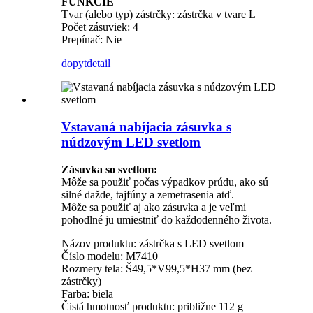
FUNKCIE
Tvar (alebo typ) zástrčky: zástrčka v tvare L
Počet zásuviek: 4
Prepínač: Nie
dopyt
detail
Vstavaná nabíjacia zásuvka s
núdzovým LED svetlom
Zásuvka so svetlom:
Môže sa použiť počas výpadkov prúdu, ako sú
silné dažde, tajfúny a zemetrasenia atď.
Môže sa použiť aj ako zásuvka a je veľmi
pohodlné ju umiestniť do každodenného života.
Názov produktu: zástrčka s LED svetlom
Číslo modelu: M7410
Rozmery tela: Š49,5*V99,5*H37 mm (bez
zástrčky)
Farba: biela
Čistá hmotnosť produktu: približne 112 g