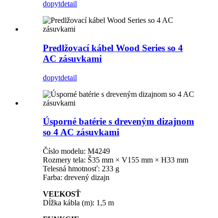
dopyt
detail
Predlžovací kábel Wood Series so 4
AC zásuvkami
dopyt
detail
Úsporné batérie s dreveným dizajnom
so 4 AC zásuvkami
Číslo modelu: M4249
Rozmery tela: Š35 mm × V155 mm × H33 mm
Telesná hmotnosť: 233 g
Farba: drevený dizajn
VEĽKOSŤ
Dĺžka kábla (m): 1,5 m